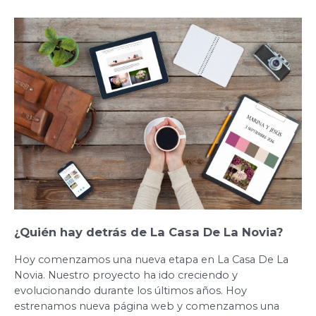
¿Quién
hay
detrás
de
La
Casa
De
La
Novia?
¿Quién hay detrás de La Casa De La Novia?
Hoy comenzamos una nueva etapa en La Casa De La
Novia. Nuestro proyecto ha ido creciendo y
evolucionando durante los últimos años. Hoy
estrenamos nueva página web y comenzamos una