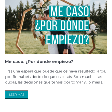
caso.
¿Por
dónde
empiezo?
Me caso. ¿Por dónde empiezo?
Tras una espera que puede que os haya resultado larga,
por fin habéis decidido que os casais. Son muchas las
dudas, las decisiones que tenéis por tomar y, lo más […]
LEER MÁS