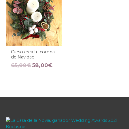
65,00€.
58,00€.
Curso crea tu corona
de Navidad
65,00
€
58,00
€