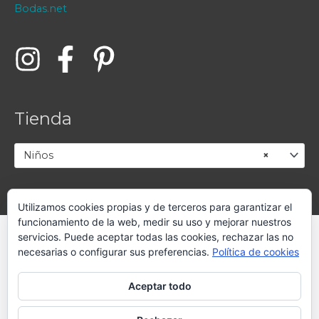
Tienda
Niños
×
Utilizamos cookies propias y de terceros para garantizar el
funcionamiento de la web, medir su uso y mejorar nuestros
servicios. Puede aceptar todas las cookies, rechazar las no
Copyright © 2026
La Casa de la Novia
|
Aviso legal
-
necesarias o configurar sus preferencias.
Política de cookies
Política de privacidad
-
Condiciones de venta
Aceptar todo