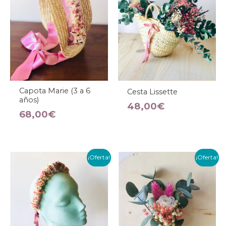
Capota Marie (3 a 6
Cesta Lissette
años)
48,00
€
68,00
€
El
El
El
El
¡Oferta!
¡Oferta!
precio
precio
precio
precio
original
actual
original
actual
era:
es:
era:
es:
78,00€.
60,00€.
18,00€.
15,00€