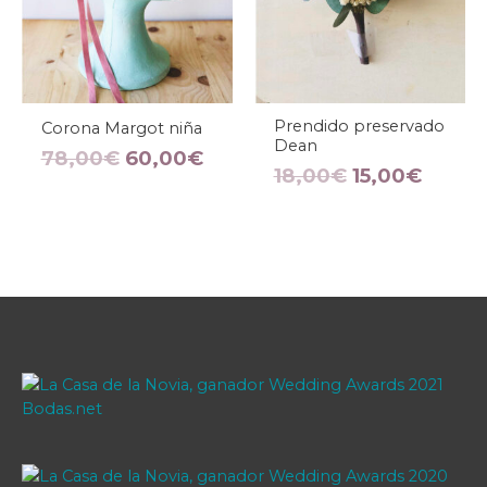
Prendido preservado
Corona Margot niña
Dean
78,00
€
60,00
€
18,00
€
15,00
€