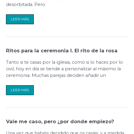
desorbitada. Pero
LEER MÁS
Ritos
Ritos para la ceremonia I. El rito de la rosa
para
la
ceremonia
Tanto si te casas por la iglesia, como si lo haces por lo
I.
El
civil, hoy en día se tiende a personalizar al máximo la
rito
de
ceremonia. Muchas parejas deciden añadir un
la
rosa
LEER MÁS
Vale
Vale me caso, pero ¿por donde empiezo?
me
caso,
pero
Una vez que habéis decidido que os casáis, y a medida
¿por