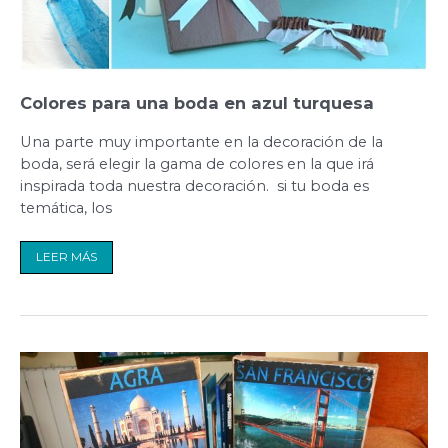
Colores para una boda en azul turquesa
Una parte muy importante en la decoración de la
boda, será elegir la gama de colores en la que irá
inspirada toda nuestra decoración. si tu boda es
temática, los
LEER MÁS
DIY
para
hacer
meseros
temáticos.
Transferir
una
foto
a