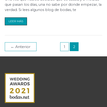
donde
que pasan los días, una no sabe por donde empezar, la
empiezo?
verdad. Si lees algunos blog de bodas, te
LEER MÁS
←
Anterior
1
2