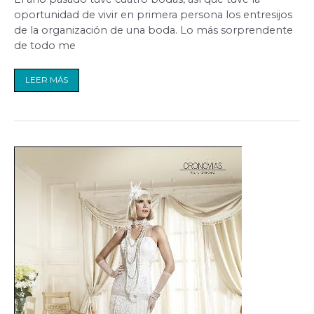
oportunidad de vivir en primera persona los entresijos
de la organización de una boda. Lo más sorprendente
de todo me
LEER MÁS
Novias
inspiradas
en
los
años
20