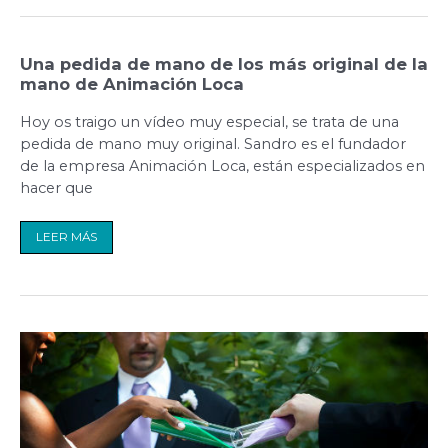
Una
Una pedida de mano de los más original de la
pedida
de
mano de Animación Loca
mano
de
los
Hoy os traigo un vídeo muy especial, se trata de una
más
original
pedida de mano muy original. Sandro es el fundador
de
la
de la empresa Animación Loca, están especializados en
mano
de
hacer que
Animación
Loca
LEER MÁS
Ritos
para
la
ceremonia
II.
El
rito
de
la
arena