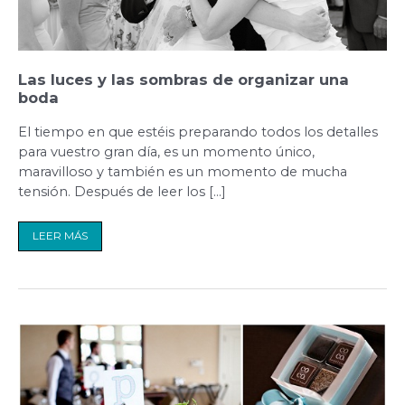
Las luces y las sombras de organizar una
boda
El tiempo en que estéis preparando todos los detalles
para vuestro gran día, es un momento único,
maravilloso y también es un momento de mucha
tensión. Después de leer los […]
LEER MÁS
Colores
para
una
boda
en
azul
turquesa