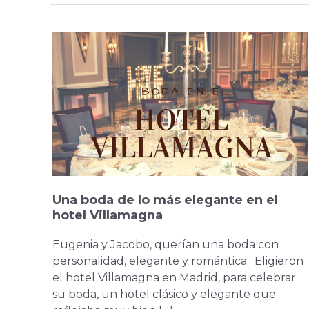
Una
boda
de
lo
más
elegante
en
el
hotel
Villamagna
Una boda de lo más elegante en el
hotel Villamagna
Eugenia y Jacobo, querían una boda con
personalidad, elegante y romántica. Eligieron
el hotel Villamagna en Madrid, para celebrar
su boda, un hotel clásico y elegante que