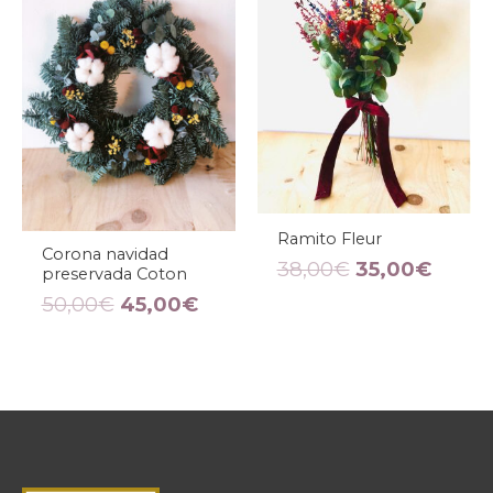
original
actual
original
actua
era:
es:
era:
es:
50,00€.
45,00€.
38,00€.
35,00
Ramito Fleur
Corona navidad
38,00
€
35,00
€
preservada Coton
50,00
€
45,00
€