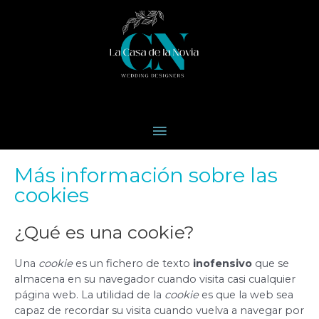
Ir
Menú
al
contenido
principal
Más información sobre las
cookies
¿Qué es una cookie?
Una
cookie
es un fichero de texto
inofensivo
que se
almacena en su navegador cuando visita casi cualquier
página web. La utilidad de la
cookie
es que la web sea
capaz de recordar su visita cuando vuelva a navegar por